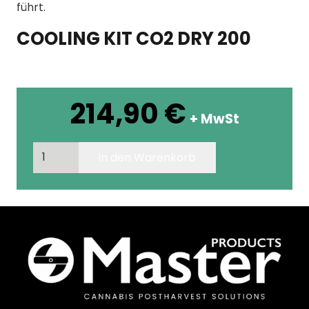
führt.
COOLING KIT CO2 DRY 200
214,90
€
+ MwSt
COOLING
In den Warenkorb
KIT
CO2
DRY
200
Menge