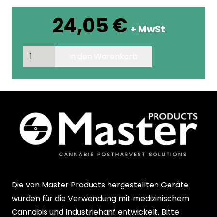
24,05
€
+ MwSt
ERSATZKLINGE
In den Warenkorb
MT
DRY
100
LiTE
Menge
Die von Master Products hergestellten Geräte
wurden für die Verwendung mit medizinischem
Cannabis und Industriehanf entwickelt. Bitte