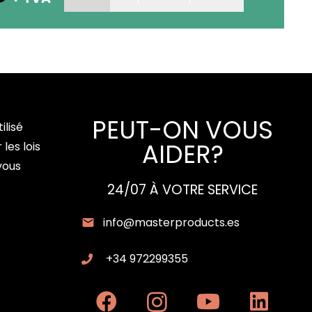
de
KIT
DE
SACS
DE
FILTRATION
PEUT-ON VOUS
MX
ilisé
AIDER?
ICE
les lois
500
 vous
&
24/07 À VOTRE SERVICE
MX
info@masterproducts.es
ICE
700
+34 972299355