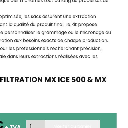
mique des trichomes tout au long du processus de
ptimisée, les sacs assurent une extraction
nt la qualité du produit final. Le kit propose
 de personnaliser le grammage ou le micronage du
filtration aux besoins exacts de chaque production.
our les professionnels recherchant précision,
ale dans leurs extractions réalisées avec les
 FILTRATION MX ICE 500 & MX
€
quantité
Ajouter au panier
+ TVA