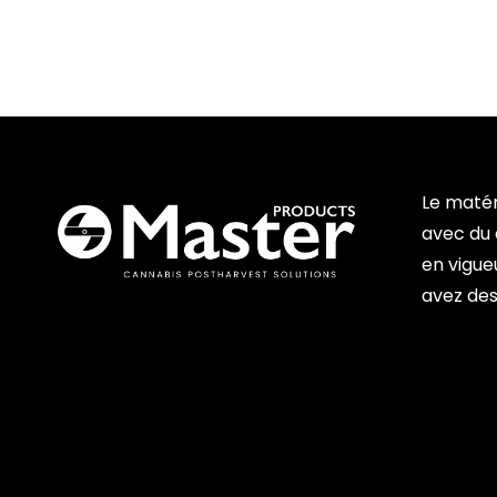
Le matér
avec du c
en vigueu
avez des