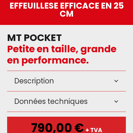
EFFEUILLESE EFFICACE EN 25
CM
MT POCKET
Petite en taille, grande
en performance.
Description
Données techniques
790,00
€
+ TVA